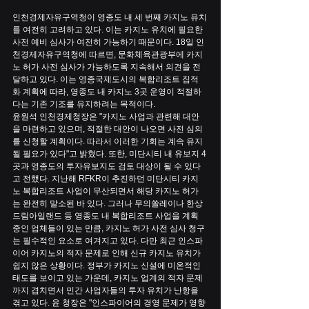
인천경제자유구역청이 영종도 내 세 번째 카지노 유치
를 여전히 고려하고 있다. 이는 카지노 유치에 필요한 
사전 예비 심사가 여전히 가능하기 때문이다. 18일 인
천경제자유구역청에 따르면, 문화체육관광부에 카지
노 허가 사전 심사가 가능하도록 지속해서 의견을 전
달하고 있다. 이는 영종국제도시의 복합리조트 집적
화 계획에 따라, 영종도 내 카지노 3곳 운영이 적절하
다는 기존 기조를 유지하려는 목적이다.
윤원석 인천경제청장은 "카지노 사업과 관련해 대안
을 마련하고 있으며, 적절한 대안이 나오면 사전 심의
를 신청할 계획이다. 따라서 이러한 기회는 계속 유지
될 필요가 있다"고 밝혔다. 또한, 미단시티 내 유보지 4
곳과 영종도의 투자유보지도 검토 대상이 될 수 있다
고 전했다. 지난해 RFKR이 추진하던 미단시티 카지
노 복합리조트 사업이 무산되면서 해당 카지노 허가
는 완전히 말소된 바 있다. 그러나 무의쏠레이나 한상
드림아일랜드 등 영종도 내 복합리조트 사업을 계획 
중인 업체들이 있는 만큼, 카지노 허가 사전 심사 청구
는 필수적인 요소로 여겨지고 있다. 다만 최근 인스파
이어 카지노의 적자 문제로 인해 신규 카지노 유치가 
쉽지 않은 상황이다. 정부가 카지노 신설에 미온적인 
태도를 보이고 있는 가운데, 카지노 업계의 적자 문제
까지 겹치면서 민간 사업자들의 투자 유치가 난항을 
겪고 있다. 윤 청장은 "인스파이어의 경영 문제가 영향