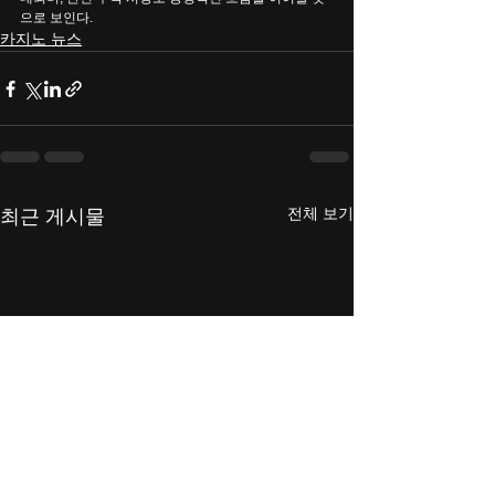
으로 보인다.
카지노 뉴스
전체 보기
최근 게시물