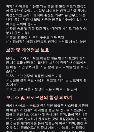
바카라사이트를 이용할 때는 충전 및 환전 속도와 안정성
이 중요한 요소입니다. 일부 사이트는 환전 제한을 두거나,
비정상적인 플레이에 대해 환전을 거부하는 경우도 있습
니다. 특히, 환전 시 불법 자금과 연루될 가능성이 있는 사
이트는 피해야 합니다.
✅
환전 속도 및 제한 조건 확인 (메이저 사이트 기준 5~10
분 내 환전 가능)
✅
충전 및 환전 시 추가 수수료 여부 확인
✅
비정상적인 베팅 패턴으로 환전이 거부될 가능성 확인
보안 및 개인정보 보호
온라인 바카라사이트를 이용할 때는 반드시 보안이 철저
한 사이트를 선택해야 합니다. 보안이 취약한 사이트에서
는 해킹, 개인정보 유출, 자금 탈취 등의 피해를 입을 수 있
습니다.
✅
SSL 보안 인증이 적용된 사이트 이용
✅
안전한 결제 수단 사용 (비트코인, 테더 등 암호화폐 활
용 가능)
✅
개인 정보 유출 가능성이 있는 사이트 이용 금지
보너스 및 프로모션의 함정 피하기
바카라사이트는 빠르고 안정적인 입출금 시스템을 제공하
여 이용자가 원활하게 게임을 즐길 수 있도록 지원합니다.
입금은 평균 1초~30초 내에 즉시 처리되며, 출금 역시 1분
~5분 이내에 신속하게 완료되는 것이 특징입니다. 대부분
한국 은행 계좌이체를 통해 입출금이 이루어지며, 환전 수
수료 없이 원화(KRW)로 즉시 거래가 가능하다는 장점이