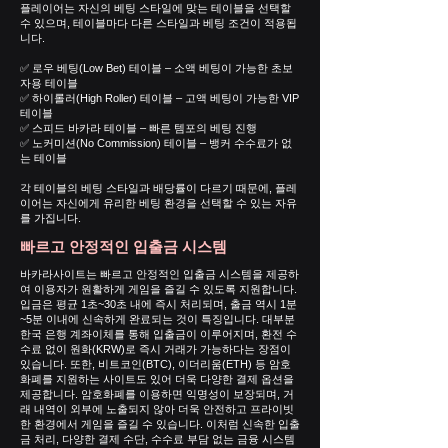
플레이어는 자신의 베팅 스타일에 맞는 테이블을 선택할
수 있으며, 테이블마다 다른 스타일과 베팅 조건이 적용됩
니다.
✅ 로우 베팅(Low Bet) 테이블 – 소액 베팅이 가능한 초보
자용 테이블
✅ 하이롤러(High Roller) 테이블 – 고액 베팅이 가능한 VIP
테이블
✅ 스피드 바카라 테이블 – 빠른 템포의 베팅 진행
✅ 노커미션(No Commission) 테이블 – 뱅커 수수료가 없
는 테이블
각 테이블의 베팅 스타일과 배당률이 다르기 때문에, 플레
이어는 자신에게 유리한 베팅 환경을 선택할 수 있는 자유
를 가집니다.
빠르고 안정적인 입출금 시스템
바카라사이트는 빠르고 안정적인 입출금 시스템을 제공하
여 이용자가 원활하게 게임을 즐길 수 있도록 지원합니다.
입금은 평균 1초~30초 내에 즉시 처리되며, 출금 역시 1분
~5분 이내에 신속하게 완료되는 것이 특징입니다. 대부분
한국 은행 계좌이체를 통해 입출금이 이루어지며, 환전 수
수료 없이 원화(KRW)로 즉시 거래가 가능하다는 장점이
있습니다. 또한, 비트코인(BTC), 이더리움(ETH) 등 암호
화폐를 지원하는 사이트도 있어 더욱 다양한 결제 옵션을
제공합니다. 암호화폐를 이용하면 익명성이 보장되며, 거
래 내역이 외부에 노출되지 않아 더욱 안전하고 프라이빗
한 환경에서 게임을 즐길 수 있습니다. 이처럼 신속한 입출
금 처리, 다양한 결제 수단, 수수료 부담 없는 금융 시스템