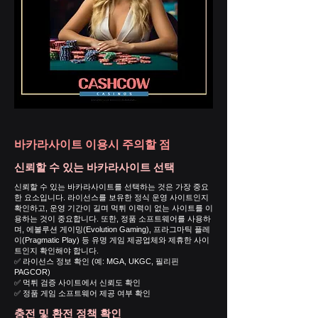
바카라사이트 이용시 주의할 점
신뢰할 수 있는 바카라사이트 선택
신뢰할 수 있는 바카라사이트를 선택하는 것은 가장 중요
한 요소입니다. 라이선스를 보유한 정식 운영 사이트인지
확인하고, 운영 기간이 길며 먹튀 이력이 없는 사이트를 이
용하는 것이 중요합니다. 또한, 정품 소프트웨어를 사용하
며, 에볼루션 게이밍(Evolution Gaming), 프라그마틱 플레
이(Pragmatic Play) 등 유명 게임 제공업체와 제휴한 사이
트인지 확인해야 합니다.
✅
라이선스 정보 확인 (예: MGA, UKGC, 필리핀
PAGCOR)
✅
먹튀 검증 사이트에서 신뢰도 확인
✅
정품 게임 소프트웨어 제공 여부 확인
충전 및 환전 정책 확인