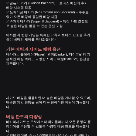
✅ 골든 바카라 (Golden Baccarat) – 보너스 베팅과 추가
배당 시스템 적용
✅ 노커미션 바카라 (No Commission Baccarat) – 수수료
없이 모든 베팅이 동일한 배당 지급
✅ 슈퍼 8 바카라 (Super 8 Baccarat) – 특정 카드 조합으
로 높은 배당을 받을 수 있는 옵션 포함
이처럼 각 변형 게임은 독특한 규칙과 보너스 요소를 추가
하여 베팅의 재미를 극대화합니다.
기본 베팅과 사이드 베팅 옵션
바카라는 플레이어(Player), 뱅커(Banker), 타이(Tie)의 기
본적인 베팅 외에도 다양한 사이드 베팅(Side Bet) 옵션을
제공합니다.
사이드 베팅을 활용하면 더 높은 배당을 기대할 수 있으며,
단순한 게임 진행을 넘어 더욱 전략적인 베팅이 가능합니
다.
베팅 한도의 다양성
바카라사이트는 초보자부터 하이롤러까지 모든 유형의 플
레이어를 수용할 수 있도록 다양한 베팅 한도를 제공합니
다.
✅ 일반 테이블: 최소 1,000원부터 시작하는 소액 베팅 가