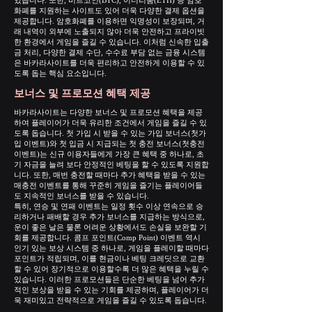
있습니다. 또한, 비트코인(BTC), 이더리움(ETH) 등 암호
화폐를 지원하는 사이트도 있어 더욱 다양한 결제 옵션을
제공합니다. 암호화폐를 이용하면 익명성이 보장되며, 거
래 내역이 외부에 노출되지 않아 더욱 안전하고 프라이빗
한 환경에서 게임을 즐길 수 있습니다. 이처럼 신속한 입출
금 처리, 다양한 결제 수단, 수수료 부담 없는 금융 시스템
은 바카라사이트를 더욱 편리하고 안전하게 이용할 수 있
도록 돕는 핵심 요소입니다.
보너스 및 프로모션 혜택 제공
바카라사이트는 다양한 보너스 및 프로모션 혜택을 제공
하여 플레이어가 더욱 유리한 조건에서 게임을 즐길 수 있
도록 돕습니다. 첫 가입 시 받을 수 있는 가입 보너스(첫가
입 이벤트)와 첫 입금 시 지급되는 첫 충전 보너스(첫충전
이벤트)는 신규 이용자들에게 가장 큰 혜택 중 하나로, 초
기 자금을 늘려 보다 안정적인 베팅을 할 수 있도록 지원합
니다. 또한, 매번 충전할 때마다 추가 혜택을 받을 수 있는
매충전 이벤트를 통해 꾸준히 게임을 즐기는 플레이어들
도 지속적인 보너스를 받을 수 있습니다.
특히, 연승 및 연패 이벤트는 일정 횟수 이상 연속으로 승
리하거나 패배할 경우 추가 보너스를 지급하는 방식으로,
운이 좋은 날은 물론 어려운 상황에서도 손실을 보완할 기
회를 제공합니다. 콤프 포인트(Comp Point) 이벤트 역시
인기 있는 보상 시스템 중 하나로, 게임을 플레이할 때마다
포인트가 적립되며, 이를 현금이나 베팅 크레딧으로 교환
할 수 있어 장기적으로 이용할수록 더 많은 혜택을 누릴 수
있습니다. 이러한 프로모션들은 단순한 베팅을 넘어 추가
적인 보상을 받을 수 있는 기회를 제공하며, 플레이어가 더
욱 재미있고 전략적으로 게임을 즐길 수 있도록 돕습니다.