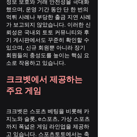
정보 보호와 거래 안전성을 극대화
했으며, 운영 기간 동안 단 한 번의
먹튀 사례나 부당한 출금 지연 사례
가 보고되지 않았습니다. 이러한 신
뢰성은 국내외 토토 커뮤니티와 후
기 게시판에서도 꾸준히 확인할 수
있으며, 신규 회원뿐 아니라 장기
회원들의 충성도를 높이는 핵심 요
소로 작용하고 있습니다.
크크벳에서 제공하는
주요 게임
크크벳은 스포츠 베팅을 비롯해 카
지노와 슬롯, e스포츠, 가상 스포츠
까지 폭넓은 게임 라인업을 제공하
고 있습니다. 스포츠토토에서는 축