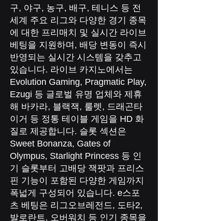
구, 야구, 농구, 배구, 테니스 등 전
세계 주요 리그와 다양한 경기 종목
에 대한 프리매치 및 실시간 라이브
베팅을 지원하며, 배당 변동이 즉시
반영되는 실시간 시스템을 갖추고
있습니다. 라이브 카지노에서는
Evolution Gaming, Pragmatic Play,
Ezugi 등 글로벌 유명 업체와 제휴
해 바카라, 블랙잭, 룰렛, 드래곤타
이거 등 정통 테이블 게임을 HD 화
질로 제공합니다. 슬롯 섹션은
Sweet Bonanza, Gates of
Olympus, Starlight Princess 등 인
기 슬롯부터 고배당 잭팟과 프리스
핀 기능이 포함된 다양한 게임까지
폭넓게 구성되어 있습니다. e스포
츠 베팅은 리그오브레전드, 도타2,
발로란트, 오버워치 등 인기 종목을