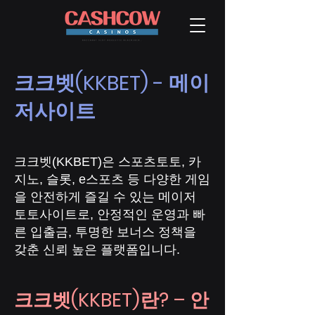
크크벳(KKBET) - 메이
저사이트
크크벳(KKBET)은 스포츠토토, 카
지노, 슬롯, e스포츠 등 다양한 게임
을 안전하게 즐길 수 있는 메이저
토토사이트로, 안정적인 운영과 빠
른 입출금, 투명한 보너스 정책을
갖춘 신뢰 높은 플랫폼입니다.
크크벳(KKBET)란? – 안