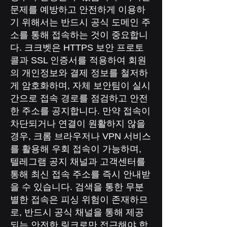
문제를 예방하고 안전하게 이용하
기 위해서는 반드시 공식 도메인 주
소를 통해 접속하는 것이 중요합니
다. 크크벳은 HTTPS 보안 프로토
콜과 SSL 인증서를 적용하여 회원
의 개인정보와 결제 정보를 철저하
게 암호화하며, 자체 보안팀이 실시
간으로 접속 경로를 점검하고 안전
한 주소를 공지합니다. 만약 접속이
차단되거나 연결이 원활하지 않을
경우, 크롬 브라우저나 VPN 서비스
를 활용해 우회 접속이 가능하며,
텔레그램 공지 채널과 고객센터를
통해 최신 접속 주소를 즉시 안내받
을 수 있습니다. 검색을 통한 무분
별한 접속은 피싱 위험이 존재하므
로, 반드시 공식 채널을 통해 제공
되는 안전한 링크로만 접근해야 합