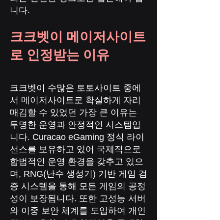
니다.
크크벳이 메이저사이트
로 인정받는 이유
크크벳이 수많은 토토사이트 중에
서 메이저사이트로 확실하게 자리
매김할 수 있었던 가장 큰 이유는
투명한 운영과 안정적인 시스템입
니다. Curacao eGaming 정식 라이
선스를 보유하고 있어 국제적으로
합법적인 운영 환경을 갖추고 있으
며, RNG(난수 생성기) 기반 게임 검
증 시스템을 통해 모든 게임의 공정
성이 보장됩니다. 또한 고성능 서버
와 이중 보안 체계를 도입하여 개인