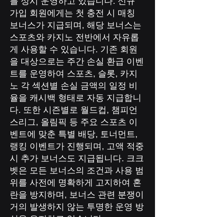
를 상시 운영하고 있습니다. 신규
가입 회원에게는 첫 충전 시 매칭
보너스가 지급되며, 해당 보너스는
스포츠와 카지노 전반에서 자유롭
게 사용할 수 있습니다. 기존 회원
을 대상으로는 주간 손실 환급 이벤
트를 운영하여 스포츠, 슬롯, 카지
노 각 섹션별 손실 금액의 일정 비
율을 캐시백 형태로 자동 지급합니
다. 또한 시즌별로 월드컵, 챔피언
스리그, 올림픽 등 주요 스포츠 이
벤트에 맞춘 특별 배당, 토너먼트,
랭킹 이벤트가 진행되며, 고액 적중
시 추가 보너스도 지급됩니다. 크크
벳은 모든 보너스의 조건과 사용 범
위를 사전에 명확하게 고지하여 혼
란을 방지하며, 보너스 관련 분쟁이
거의 발생하지 않는 투명한 운영 방