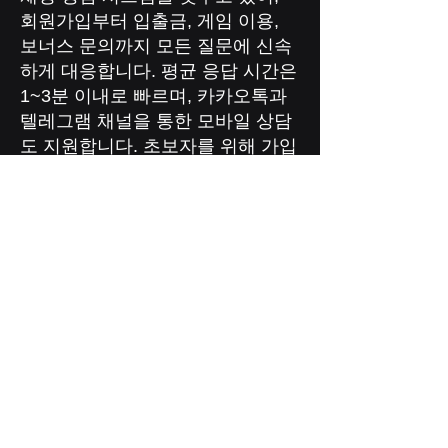
회원가입부터 입출금, 게임 이용,
보너스 문의까지 모든 질문에 신속
하게 대응합니다. 평균 응답 시간은
1~3분 이내로 빠르며, 카카오톡과
텔레그램 채널을 통한 모바일 상담
도 지원합니다. 초보자를 위해 가입
절차, 입금 방법, 게임 규칙 등을 상
세히 안내하는 가이드 페이지를 제
공해 처음 방문하는 유저도 쉽게 적
응할 수 있도록 돕고 있습니다.
크크벳이 추천되는 유
저 유형
크크벳은 스포츠, 카지노, 슬롯 등
다양한 장르의 게임을 하나의 계정