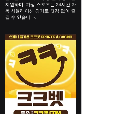
지원하며, 가상 스포츠는 24시간 자
동 시뮬레이션 경기로 끊김 없이 즐
길 수 있습니다.