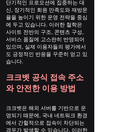
단기적인 프로모션에 집중하는 대
신, 장기적인 회원 만족도와 재방문
율을 높이기 위한 운영 전략을 중심
에 두고 있습니다. 이러한 철학은
사이트 전반의 구조, 콘텐츠 구성,
서비스 품질에 고스란히 반영되어
있으며, 실제 이용자들의 평가에서
도 긍정적인 반응을 꾸준히 얻고 있
습니다.
크크벳 공식 접속 주소
와 안전한 이용 방법
크크벳은 해외 서버를 기반으로 운
영되기 때문에, 국내 네트워크 환경
에서 간헐적으로 접속이 차단되는
경우가 발생할 수 있습니다. 이러한