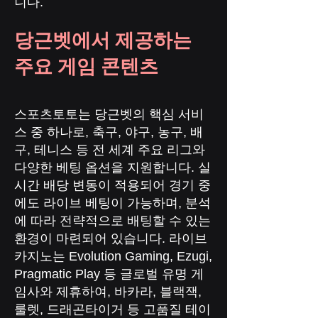
니다.
당근벳에서 제공하는
주요 게임 콘텐츠
스포츠토토는 당근벳의 핵심 서비
스 중 하나로, 축구, 야구, 농구, 배
구, 테니스 등 전 세계 주요 리그와
다양한 베팅 옵션을 지원합니다. 실
시간 배당 변동이 적용되어 경기 중
에도 라이브 베팅이 가능하며, 분석
에 따라 전략적으로 배팅할 수 있는
환경이 마련되어 있습니다. 라이브
카지노는 Evolution Gaming, Ezugi,
Pragmatic Play 등 글로벌 유명 게
임사와 제휴하여, 바카라, 블랙잭,
룰렛, 드래곤타이거 등 고품질 테이