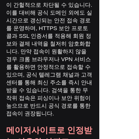
이 간헐적으로 차단될 수 있습니다.
이를 대비해 공식 도메인 외에도 실
시간으로 갱신되는 안전 접속 경로
를 운영하며, HTTPS 보안 프로토
콜과 SSL 인증서를 적용해 회원 정
보와 결제 내역을 철저히 암호화합
니다. 만약 접속이 원활하지 않을
경우 크롬 브라우저나 VPN 서비스
를 활용하면 안정적으로 접속할 수
있으며, 공식 텔레그램 채널과 고객
센터를 통해 최신 주소를 즉시 안내
받을 수 있습니다. 검색을 통한 무
작위 접속은 피싱이나 보안 위험이
높으므로 반드시 공식 경로를 통한
접속이 권장됩니다.
메이저사이트로 인정받