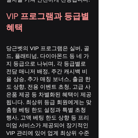
VIP 프로그램과 등급별
혜택
당근벳의 VIP 프로그램은 실버, 골
드, 플래티넘, 다이아몬드 등 네 가
지 등급으로 나뉘며, 각 등급별로
전담 매니저 배정, 주간 캐시백 비
율 상승, 추가 매칭 보너스, 출금 한
도 상향, 전용 이벤트 초청, 고급 사
은품 제공 등 차별화된 혜택이 제공
됩니다. 최상위 등급 회원에게는 맞
춤형 베팅 한도 설정과 특별 초청
행사, 고액 베팅 한도 상향 등 프리
미엄 서비스가 제공되어 장기적인
VIP 관리에 있어 업계 최상위 수준