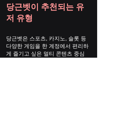
당근벳이 추천되는 유
저 유형
당근벳은 스포츠, 카지노, 슬롯 등
다양한 게임을 한 계정에서 편리하
게 즐기고 싶은 멀티 콘텐츠 중심
유저, 빠르고 안전한 입출금을 최우
선으로 생각하는 유저, 시즌별 이벤
트와 보너스를 활용해 수익을 극대
화하려는 유저, 장기적인 VIP 혜택
을 통해 지속적으로 베팅 전략을 강
화하고자 하는 고액 베터, 그리고
첫 토토사이트 이용 시 안정성과 신
뢰성을 중요하게 생각하는 초보자
에게 특히 추천할 만한 플랫폼입니
다.