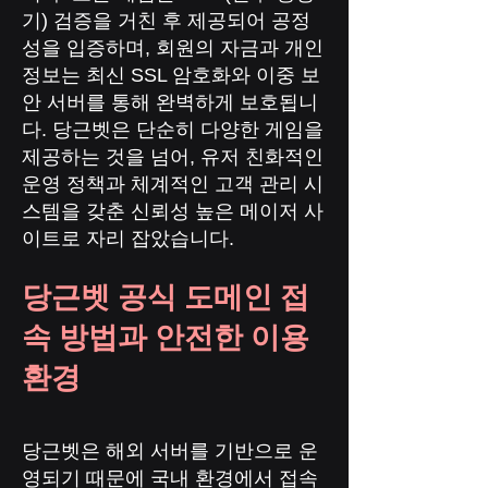
기) 검증을 거친 후 제공되어 공정
성을 입증하며, 회원의 자금과 개인
정보는 최신 SSL 암호화와 이중 보
안 서버를 통해 완벽하게 보호됩니
다. 당근벳은 단순히 다양한 게임을
제공하는 것을 넘어, 유저 친화적인
운영 정책과 체계적인 고객 관리 시
스템을 갖춘 신뢰성 높은 메이저 사
이트로 자리 잡았습니다.
당근벳 공식 도메인 접
속 방법과 안전한 이용
환경
당근벳은 해외 서버를 기반으로 운
영되기 때문에 국내 환경에서 접속